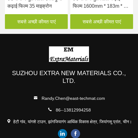
कढ़ाई फिल्म 35 माइक्रोन
फिल्म 1600mm * 183m * 45
माइक्रोन फ्लैट
सबसे अच्छी कीमत पाएं
सबसे अच्छी कीमत पाएं
SUZHOU EXTRA NEW MATERIALS CO.,
LTD.
Randy.Chen@east-techmat.com
86--13812994258
हेटौ गांव, यांगशे टाउन, झांगजियागंग आर्थिक विकास क्षेत्र, जियांगसू प्रांत, चीन।