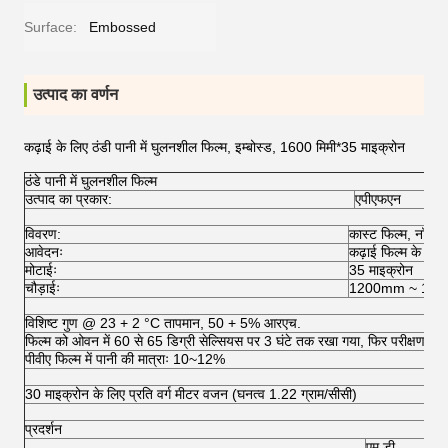
Surface:
Embossed
उत्पाद का वर्णन
कढ़ाई के लिए ठंडी पानी में घुलनशील फिल्म, इम्बोस्ड, 1600 मिमी*35 माइक्रोन
ठंडे पानी में घुलनशील फिल्म
उत्पाद का प्रकार:
एपीएफएन
विवरण:
कास्ट फिल्म, नॉन-एम
आवेदनः
कढ़ाई फिल्म के लिए
मोटाईः
35 माइक्रोन
चौड़ाईः
1200mm ~ 17
विशिष्ट गुण @ 23 + 2 °C तापमान, 50 + 5% आरएच.
फिल्म को ओवन में 60 से 65 डिग्री सेल्सियस पर 3 घंटे तक रखा गया, फिर परीक्षण की स
पीवीए फिल्म में पानी की मात्राः 10~12%
30 माइक्रोन के लिए प्रति वर्ग मीटर वजन (घनत्व 1.22 ग्राम/सीसी)
प्रदर्शन
एम.डी.