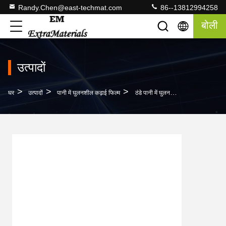
Randy.Chen@east-techmat.com
86--13812994258
बोली
उत्पादों
>
>
>
घर
उत्पादों
पानी में घुलनशील कढ़ाई फिल्म
ठंडे पानी में घुलनशील कढ़ाई फिल्म 1600mm * 183m * 35 माइक्रोन इम्बोस्ड