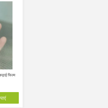
कढ़ाई फिल्म
पाएं