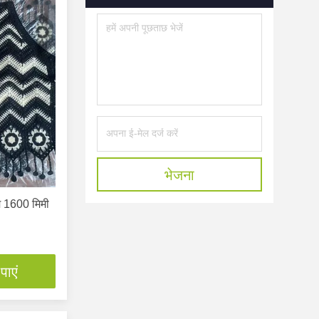
भेजना
्म 1600 मिमी
पाएं