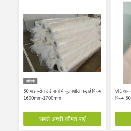
वीडियो
50 माइक्रोन ठंडे पानी में घुलनशील कढ़ाई फिल्म
छोटे आका
1600mm-1700mm
फिल्म 5
सबसे अच्छी कीमत पाएं