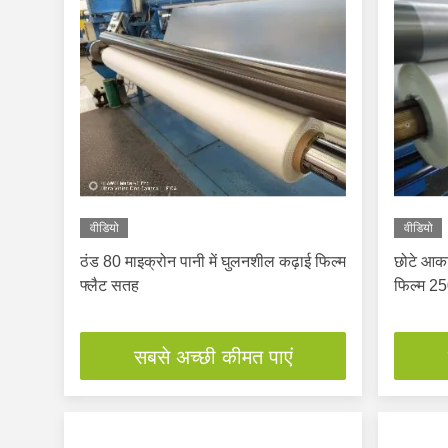
वीडियो
वीडियो
ठंड 80 माइक्रोन पानी में घुलनशील कढ़ाई फिल्म
छोटे आका
फ्लैट सतह
फिल्म 2
सबसे अच्छी कीमत पाएं