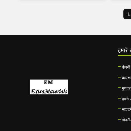
1
हमारे ब
कंपनी 
कारखा
गुणवत्
हमसे स
साइटम
गोपनी