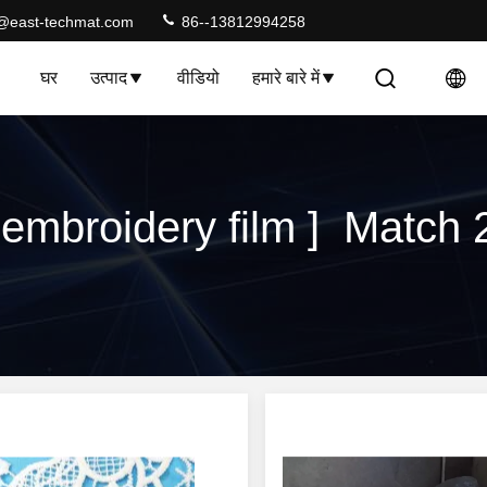
@east-techmat.com
86--13812994258
घर
उत्पाद
वीडियो
हमारे बारे में
mbroidery film ] Match 27 