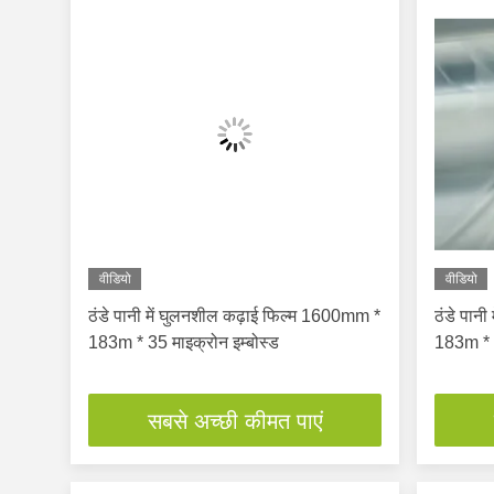
वीडियो
वीडियो
ठंडे पानी में घुलनशील कढ़ाई फिल्म 1600mm *
ठंडे पान
183m * 35 माइक्रोन इम्बोस्ड
183m * 4
सबसे अच्छी कीमत पाएं