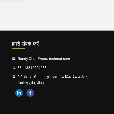
हमसे संपर्क करें
Randy.Chen@east-techmat.com
86--13812994258
हेटौ गांव, यांगशे टाउन, झांगजियागंग आर्थिक विकास क्षेत्र,
जियांगसू प्रांत, चीन।