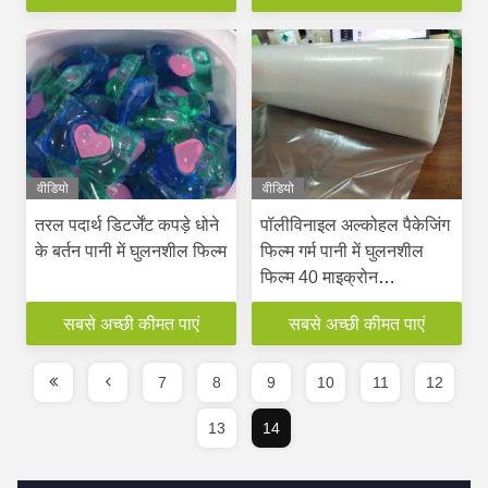
वीडियो
वीडियो
तरल पदार्थ डिटर्जेंट कपड़े धोने
पॉलीविनाइल अल्कोहल पैकेजिंग
के बर्तन पानी में घुलनशील फिल्म
फिल्म गर्म पानी में घुलनशील
फिल्म 40 माइक्रोन
बायोडिग्रेडेबल
सबसे अच्छी कीमत पाएं
सबसे अच्छी कीमत पाएं
7
8
9
10
11
12
13
14