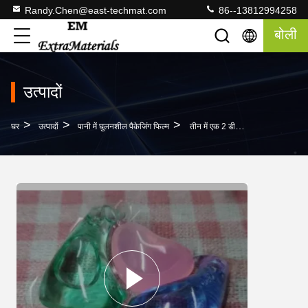
Randy.Chen@east-techmat.com
86--13812994258
बोली
उत्पादों
>
>
>
घर
उत्पादों
पानी में घुलनशील पैकेजिंग फिल्म
तीन में एक 2 डी पॉड्स पैकेजिंग मशीन के लिए पानी में घुलनशील फिल्म कपड़े धोने के पॉड्स