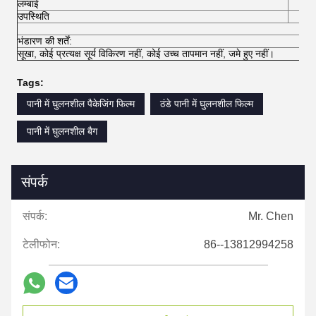
लम्बाई
4
उपस्थिति
कोई
भंडारण की शर्तें:
सूखा, कोई प्रत्यक्ष सूर्य विकिरण नहीं, कोई उच्च तापमान नहीं, जमे हुए नहीं।
Tags:
पानी में घुलनशील पैकेजिंग फिल्म
ठंडे पानी में घुलनशील फिल्म
पानी में घुलनशील बैग
संपर्क
संपर्क:
Mr. Chen
टेलीफोन:
86--13812994258