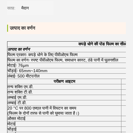
सतह:
मैदान
उत्पाद का वर्णन
कपड़े धोने की पोड फिल्म का सीओए
उत्पाद का वर्णन
फिल्म प्रकारः कपड़े धोने के लिए पीवीओएच फिल्म
फिल्म का वर्णनः स्पष्ट पीवीओएच फिल्म, समाधान कास्ट, ठंडे पानी में घुलनशील
मोटाईः 76μm
चौड़ाईः 65mm~140mm
लंबाईः 500 मीटर/रोल
परीक्षण आइटम
तन्य शक्ति एम.डी.
तन्य शक्ति टी.डी.
लम्बाई एम.डी.
लम्बाई टी.डी.
20 °C पर 800 एमएल पानी में विघटन का समय
(फिलम के दोनों तरफ से पानी को घुमाया जाता है।)
औसत मोटाई
मोटाई
7
चौड़ाई
510