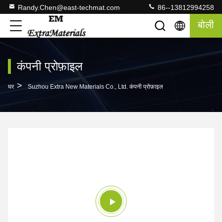
Randy.Chen@east-techmat.com
86--13812994258
बोली
कंपनी प्रोफ़ाइल
>
घर
Suzhou Extra New Materials Co., Ltd. कंपनी प्रोफ़ाइल