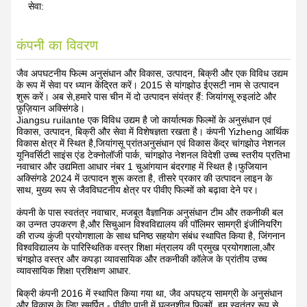
सेवा:
कंपनी का विवरण
जैव अपघटनीय फिल्म अनुसंधान और विकास, उत्पादन, बिक्री और एक विविध उद्यम
के रूप में सेवा पर ध्यान केंद्रित करें। 2015 से यांगझोउ ईएसटी नाम से उत्पादन
शुरू करें। अब से,हमारे पास चीन में दो उत्पादन संयंत्र हैं: जियांगसू रुइलांटे और
फ़ुज़ियान अक्सिंगडे।
Jiangsu ruilante एक विविध उद्यम है जो कार्यात्मक फिल्मों के अनुसंधान एवं
विकास, उत्पादन, बिक्री और सेवा में विशेषज्ञता रखता है। कंपनी Yizheng आर्थिक
विकास क्षेत्र में स्थित है,जियांगसू प्रांतअनुसंधान एवं विकास केंद्र चांगझोउ नेशनल
यूनिवर्सिटी साइंस एंड टेक्नोलॉजी पार्क, चांगझोउ नेशनल विदेशी उच्च स्तरीय प्रतिभा
नवाचार और उद्यमिता आधार नंबर 1 चुआंगयान बंदरगाह में स्थित है।फुजियान
अक्सिंगडे 2024 में उत्पादन शुरू करता है, तीसरे प्रकार की उत्पादन लाइन के
साथ, मुख्य रूप से जैवविघटनीय क्षेत्र पर पीवीए फिल्मों को बढ़ावा देने पर।
कंपनी के पास स्वतंत्र नवाचार, मजबूत वैज्ञानिक अनुसंधान टीम और तकनीकी बल
का उन्नत उपकरण है,और सिचुआन विश्वविद्यालय की पॉलिमर सामग्री इंजीनियरिंग
की राज्य कुंजी प्रयोगशाला के साथ घनिष्ठ सहयोग संबंध स्थापित किया है, जिंगनान
विश्वविद्यालय के पारिस्थितिक वस्त्र शिक्षा मंत्रालय की प्रमुख प्रयोगशाला,और
चंगझोउ वस्त्र और कपड़ा व्यावसायिक और तकनीकी कॉलेज के प्रांतीय उच्च
व्यावसायिक शिक्षा प्रशिक्षण आधार.
बिक्री कंपनी 2016 में स्थापित किया गया था, जैव अपघट्य सामग्री के अनुसंधान
और विकास के लिए समर्पित - पीवीए पानी में घुलनशील फिल्मों. हम स्वतंत्र रूप से