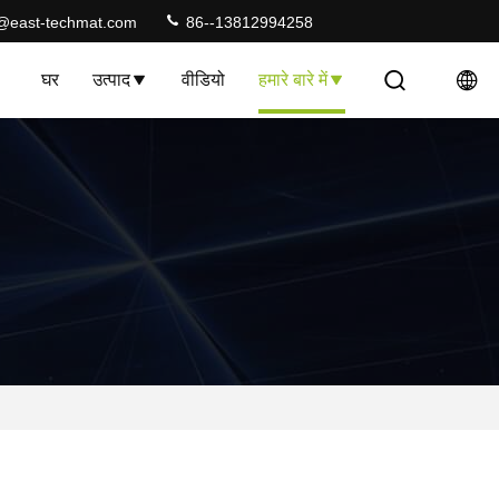
@east-techmat.com
86--13812994258
घर
उत्पाद
वीडियो
हमारे बारे में