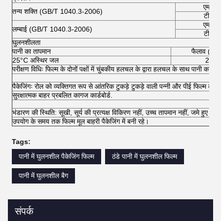
एम.डी.
तन्य शक्ति (GB/T 1040.3-2006)
टी.डी.
एम.डी.
लम्बाई (GB/T 1040.3-2006)
टी.डी.
घुलनशीलता
पानी का तापमान
फैलाव (सेक
25°C अस्थिर जल
25
परीक्षण विधिः फिल्म के दोनों पक्षों में चुंबकीय हलचल के द्वारा हलचल के साथ पानी का संपर
पैकेजिंगः रोल को व्यक्तिगत रूप से आंतरिक टुकड़े टुकड़े वाली पन्नी और पीई फिल्म के सा
सुरक्षात्मक बाहर प्रबलित कागज कार्डबोर्ड.
भंडारण की स्थिति: सूखी, सूर्य की प्रत्यक्ष विकिरण नहीं, उच्च तापमान नहीं, जमे हुए नहीं
उपयोग के समय तक फिल्म मूल बाहरी पैकेजिंग में बनी रहे।
Tags:
पानी में घुलनशील पैकेजिंग फिल्म
ठंडे पानी में घुलनशील फिल्म
पानी में घुलनशील बैग
संपर्क