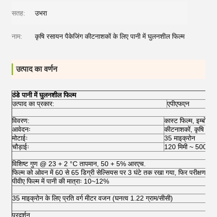
सतह:
उभरा
नाम:
कृषि रसायन पैकेजिंग कीटनाशकों के लिए पानी में घुलनशील फिल्म
उत्पाद का वर्णन
ठंडे पानी में घुलनशील फिल्म
उत्पाद का प्रकार:
एपीएफएन
विवरण:
कास्ट फिल्म, इम्बोस्ड,
आवेदनः
कीटनाशकों, कृषि रसायन
मोटाईः
35 माइक्रोन
चौड़ाईः
120 मिमी ~ 500 मिम
विशिष्ट गुण @ 23 + 2 °C तापमान, 50 + 5% आरएच.
फिल्म को ओवन में 60 से 65 डिग्री सेल्सियस पर 3 घंटे तक रखा गया, फिर परीक्षण की स
पीवीए फिल्म में पानी की मात्राः 10~12%
35 माइक्रोन के लिए प्रति वर्ग मीटर वजन (घनत्व 1.22 ग्राम/सीसी)
प्रदर्शन