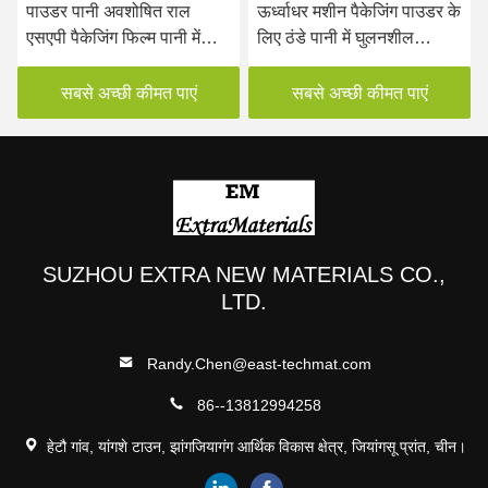
पाउडर पानी अवशोषित राल
ऊर्ध्वाधर मशीन पैकेजिंग पाउडर के
एसएपी पैकेजिंग फिल्म पानी में
लिए ठंडे पानी में घुलनशील
घुलनशील 35mic
पैकेजिंग फिल्म
सबसे अच्छी कीमत पाएं
सबसे अच्छी कीमत पाएं
SUZHOU EXTRA NEW MATERIALS CO.,
LTD.
Randy.Chen@east-techmat.com
86--13812994258
हेटौ गांव, यांगशे टाउन, झांगजियागंग आर्थिक विकास क्षेत्र, जियांगसू प्रांत, चीन।