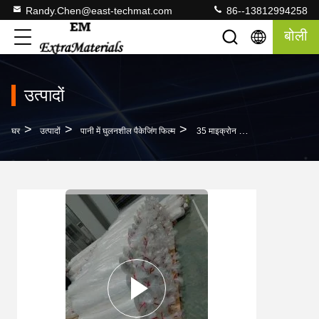
Randy.Chen@east-techmat.com
86--13812994258
बोली
उत्पादों
>
>
>
घर
उत्पादों
पानी में घुलनशील पैकेजिंग फिल्म
35 माइक्रोन पीवीए ठंडे पानी में घुलनशील फिल्म कृषि रसायनों के लिए पैकेजिंग कीटनाशकों के लिए