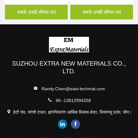
पैकेजिंग वाशिंग पॉड्स थ्री इन वन
पैकेजिंग कपड़े धोने के पॉड्स के
लिए
सबसे अच्छी कीमत पाएं
सबसे अच्छी कीमत पाएं
SUZHOU EXTRA NEW MATERIALS CO.,
LTD.
Randy.Chen@east-techmat.com
86--13812994258
हेटौ गांव, यांगशे टाउन, झांगजियागंग आर्थिक विकास क्षेत्र, जियांगसू प्रांत, चीन।