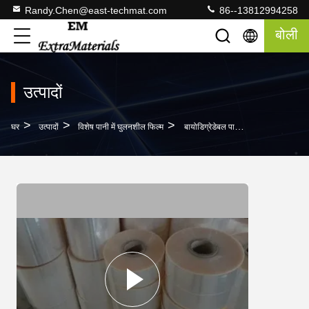
Randy.Chen@east-techmat.com
86--13812994258
बोली
उत्पादों
>
>
>
घर
उत्पादों
विशेष पानी में घुलनशील फिल्म
बायोडिग्रेडेबल पानी में घुलनशील पीवीए विशेष पारदर्शी फिल्म 35 माइक्रोन