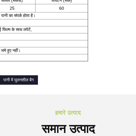
फैलाव (सेकंड)
विघटन (सेक)
25
60
थ पानी का संपर्क होता है।
ई फिल्म के साथ लपेटें,
 जमे हुए नहीं।
पानी में घुलनशील बैग
हमारे उत्पाद
समान उत्पाद