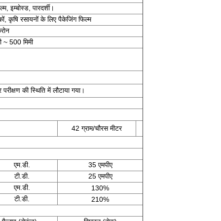
्म, इम्बोस्ड, पारदर्शी।
ं, कृषि रसायनों के लिए पैकेजिंग फिल्म
्रोन
ी ~ 500 मिमी
परीक्षण की स्थिति में लौटाया गया।
42 ग्राम/चौरस मीटर
एम.डी.
35 एमपीए
टी.डी.
25 एमपीए
एम.डी.
130%
टी.डी.
210%