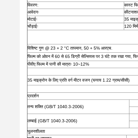
विवरण:
कास्ट फिल
आवेदनः
कीटनाशको
मोटाईः
35 माइक
चौड़ाईः
120 मिम
विशिष्ट गुण @ 23 + 2 °C तापमान, 50 + 5% आरएच.
फिल्म को ओवन में 60 से 65 डिग्री सेल्सियस पर 3 घंटे तक रखा गया, फिर 
पीवीए फिल्म में पानी की मात्राः 10~12%
35 माइक्रोन के लिए प्रति वर्ग मीटर वजन (घनत्व 1.22 ग्राम/सीसी)
प्रदर्शन
तन्य शक्ति (GB/T 1040.3-2006)
लम्बाई (GB/T 1040.3-2006)
घुलनशीलता