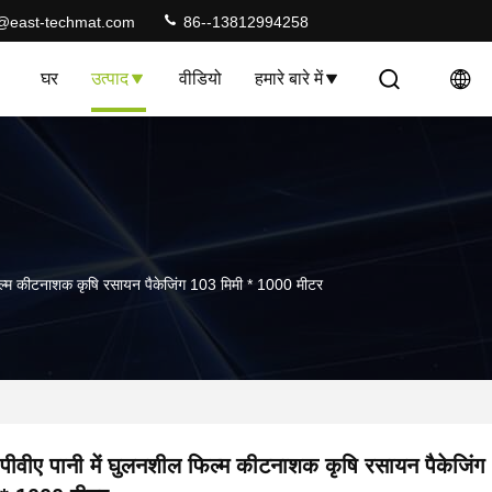
@east-techmat.com
86--13812994258
घर
उत्पाद
वीडियो
हमारे बारे में
फिल्म कीटनाशक कृषि रसायन पैकेजिंग 103 मिमी * 1000 मीटर
पीवीए पानी में घुलनशील फिल्म कीटनाशक कृषि रसायन पैकेजिंग