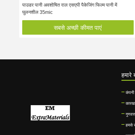
पाउडर पानी अवशोषित राल एसएपी पैकेजिंग फिल्म पानी में
घुलनशील 35mic
सबसे अच्छी कीमत पाएं
हमारे ब
कंपनी 
कारखा
गुणवत्
हमसे स