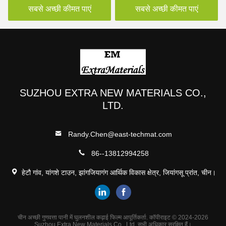
सबसे अच्छी कीमत पाएं
सबसे अच्छी कीमत पाएं
SUZHOU EXTRA NEW MATERIALS CO.,
LTD.
Randy.Chen@east-techmat.com
86--13812994258
हेटौ गांव, यांगशे टाउन, झांगजियागंग आर्थिक विकास क्षेत्र, जियांगसू प्रांत, चीन।
चीन अच्छी गुणवत्ता पानी में घुलनशील कढ़ाई फिल्म आपूर्तिकर्ता. कॉपीराइट © 2024-2026
Suzhou Extra New Materials Co., Ltd. सभी अधिकार सुरक्षित हैं।