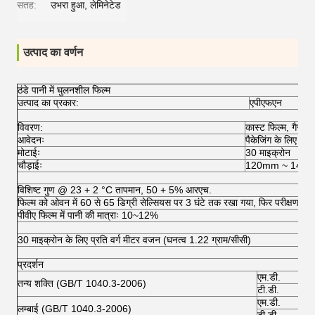
सतह:
उभरा हुआ, लेमिनेटेड
उत्पाद का वर्णन
ठंडे पानी में घुलनशील फिल्म
उत्पाद का प्रकार:
एपीएफएन
विवरण:
कास्ट फिल्म, गैर-प्
आवेदनः
पैकेजिंग के लिए
मोटाईः
30 माइक्रोन
चौड़ाईः
120mm ~ 140
विशिष्ट गुण @ 23 + 2 °C तापमान, 50 + 5% आरएच.
फिल्म को ओवन में 60 से 65 डिग्री सेल्सियस पर 3 घंटे तक रखा गया, फिर परीक्षण की स
पीवीए फिल्म में पानी की मात्राः 10~12%
30 माइक्रोन के लिए प्रति वर्ग मीटर वजन (घनत्व 1.22 ग्राम/सीसी)
प्रदर्शन
एम.डी.
तन्य शक्ति (GB/T 1040.3-2006)
टी.डी.
एम.डी.
लम्बाई (GB/T 1040.3-2006)